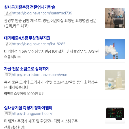
게
실내공기질측정 전문업체가람솔
https://blog.naver.com/garamsol739
광고
환경부 인증 금천 제-4호, 병원,어린이집,요양원,요양병원 전문
(문의,카드,네고)
대기배출4,5종 무상정부지원
https://blog.naver.com/iot-8282
광고
대기환경 4,5종 무상정부지원금 IOT설치 및 서류업무 및 A/S 원
스톱서비스
가글 전용 소금으로 상쾌하게
http://smartstore.naver.com/wue
광고
목과 좋은 모과와 도라지가 가득! 불소/색소/알콜 등의 화학성분
은 배제했습니다
이벤트
스토어찜 1000원 할인
실내공기질 측정기 청파이엠티
http://chungpaemt.co.kr
광고