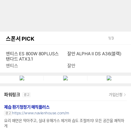
스폰서 PICK
1
/
3
잘만 ALPHA II DS A36(블랙)
엔티스 ES 800W 80PLUS스
탠다드 ATX3.1
잘만
엔티스
파워링크
가입신청
광고
제습 환기청정기 매직플러스
https://www.navienhouse.com/m
광고
요리 매연은 막아주고, 실내 유해가스 제거와 습도 조절까지! 모든 공간을 쾌적하