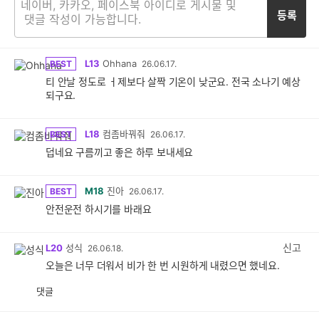
등록
L13
Ohhana
BEST
26.06.17.
티 안날 정도로 ㅓ제보다 살짝 기온이 낮군요. 전국 소나기 예상
되구요.
L18
컴좀바꿔줘
BEST
26.06.17.
덥네요 구름끼고 좋은 하루 보내세요
M18
진아
BEST
26.06.17.
안전운전 하시기를 바래요
신고
L20
성식
26.06.18.
오늘은 너무 더워서 비가 한 번 시원하게 내렸으면 했네요.
댓글
공
비
감
공