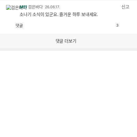
감
신고
M11
검은바다
26.06.17.
소나기 소식이 있군요. 즐거운 하루 보내세요.
댓글
3
공
비
감
공
감
댓글 더보기