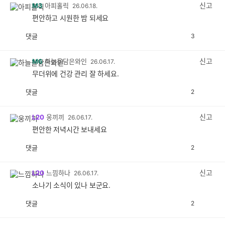
감
신고
M3
아피홀릭
26.06.18.
편안하고 시원한 밤 되세요
댓글
3
공
비
감
공
감
신고
M6
하늘을담은와인
26.06.17.
무더위에 건강 관리 잘 하세요.
댓글
2
공
비
감
공
감
신고
L20
웅끼끼
26.06.17.
편안한 저녁시간 보내세요
댓글
2
공
비
감
공
감
신고
L20
느낌하나
26.06.17.
소나기 소식이 있나 보군요.
댓글
2
공
비
감
공
감