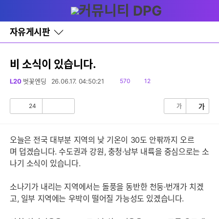
다
글쓰기
메뉴
나
와
홈
자유게시판
바
로
가
기
비 소식이 있습니다.
레
이
읽
댓
L20
벗꽃엔딩
26.06.17. 04:50:21
570
12
어
음
글
창
토
24
가
가
공
비
글
감
공
감
오늘은 전국 대부분 지역의 낮 기온이 30도 안팎까지 오르
며 덥겠습니다. 수도권과 강원, 충청·남부 내륙을 중심으로는 소
나기 소식이 있습니다.
소나기가 내리는 지역에서는 돌풍을 동반한 천둥·번개가 치겠
고, 일부 지역에는 우박이 떨어질 가능성도 있겠습니다.