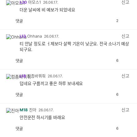
신고
L20
아모스1
26.06.17.
더운 날씨에 비 예보가 되었네요
댓글
2
공
비
감
공
감
신고
L13
Ohhana
26.06.17.
티 안날 정도로 ㅓ제보다 살짝 기온이 낮군요. 전국 소나기 예상
되구요.
댓글
6
공
비
감
공
감
신고
L18
컴좀바꿔줘
26.06.17.
덥네요 구름끼고 좋은 하루 보내세요
댓글
6
공
비
감
공
감
신고
M18
진아
26.06.17.
안전운전 하시기를 바래요
댓글
6
공
비
감
공