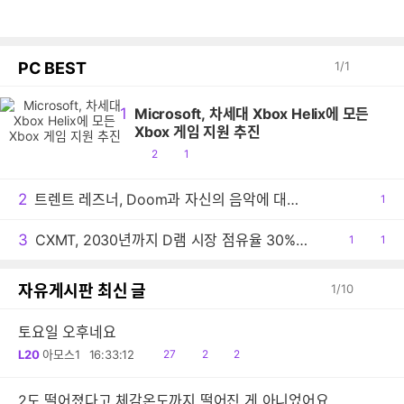
PC BEST
1
/
1
1
Microsoft, 차세대 Xbox Helix에 모든
Xbox 게임 지원 추진
공
댓
2
1
감
글
2
트렌트 레즈너, Doom과 자신의 음악에 대한 생각 밝혀
공
1
감
3
CXMT, 2030년까지 D램 시장 점유율 30% 목표
공
1
댓
1
감
글
자유게시판 최신 글
1
/
10
토요일 오후네요
읽
공
댓
L20
아모스1
16:33:12
27
2
2
음
감
글
2도 떨어졌다고 체감온도까지 떨어진 게 아니었어요.