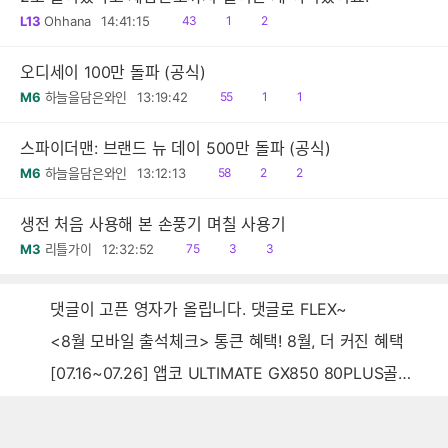
읽
공
댓
L13
Ohhana
14:41:15
43
1
2
음
감
글
오디세이 100만 돌파 (공식)
읽
공
댓
M6
하늘을담은와인
13:19:42
55
1
1
음
감
글
스파이더맨: 브랜드 뉴 데이 500만 돌파 (공식)
읽
공
댓
M6
하늘을담은와인
13:12:13
58
2
2
음
감
글
생전 처음 사용해 본 손풍기 며칠 사용기
읽
공
댓
M3
리틀가이
12:32:52
75
3
3
음
감
글
댓글이 고픈 영자가 올립니다. 댓글로 FLEX~
<8월 모바일 출석체크> 통큰 혜택! 8월, 더 커진 혜택
[07.16~07.26] 앱코 ULTIMATE GX850 80PLUS골드 풀모듈러 ATX3.0 블랙