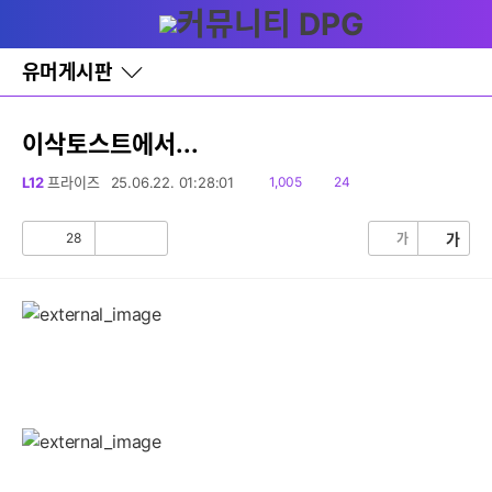
다
글쓰기
메뉴
나
와
홈
유머게시판
바
로
가
기
이삭토스트에서...
레
이
읽
댓
L12
프라이즈
25.06.22. 01:28:01
1,005
24
어
음
글
창
토
28
가
가
공
비
글
감
공
감