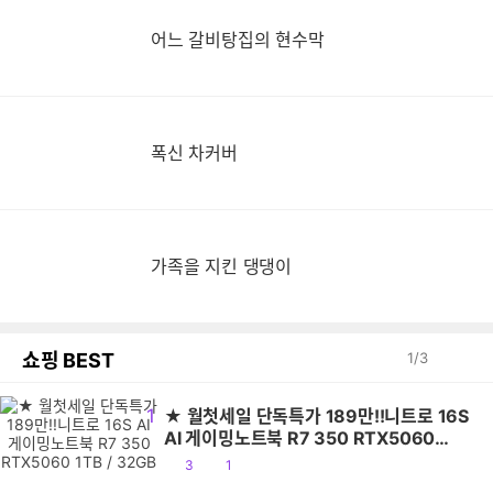
어느 갈비탕집의 현수막
폭신 차커버
가족을 지킨 댕댕이
쇼핑 BEST
1
/
3
1
★ 월첫세일 단독특가 189만!!니트로 16S
AI 게이밍노트북 R7 350 RTX5060
1TB / 32GB
공
댓
3
1
감
글