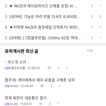
2
★ RAZER 게이밍마이크 신제품 런칭! AI 오디오 프로세싱으로 스튜디오급 음질 구현 "세이렌 V3 Chroma 32-Bit DSP"
공
2
댓
1
감
글
3
[네이버] 기능성 카라 반팔 티셔츠 8,000원 배송비 3,000원
공
2
댓
2
감
글
4
★지마켓 RAZER 월첫세일 단독특가! 16만! 레이저 Basilisk V3 Pro + 마우스 독 프로
공
2
댓
1
감
글
5
[G마켓] [그랑블루번들] (500hz 62장 역대가) MSI MAG 272QP QD-OLED X50 WQHD 500 모니터 (최종:620,160원)
공
2
댓
1
감
글
유머게시판 최신 글
1
/
10
- 우스개 소리 -
읽
공
댓
L20
붉은토끼풀
12:28:32
55
2
1
음
감
글
혐주의) 개미에게서 매미 유충을 구해준 남자
읽
공
댓
L12
kndol
12:04:34
89
3
1
음
감
글
현재 북한이 대호황인 증거
읽
공
댓
L12
kndol
11:57:41
81
3
1