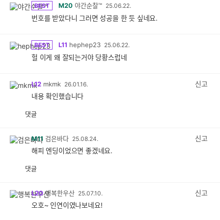
M20
야간순찰™
BEST
25.06.22.
번호를 받았다니 그러면 성공을 한 듯 싶네요.
L11
hephep23
BEST
25.06.22.
헐 이게 왜 잘되는거야 당황스럽네
신고
L12
mkmk
26.01.16.
내용 확인했습니다
댓글
공
비
감
공
감
신고
M11
검은바다
25.08.24.
해피 엔딩이었으면 좋겠네요.
댓글
공
비
감
공
감
신고
L20
행복한우산
25.07.10.
오호~ 인연이였나보네요!