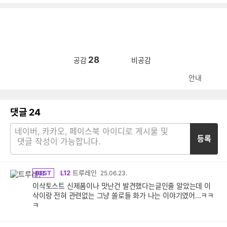
28
공감
비공감
안내
댓글
24
등록
L12
트루레인
BEST
25.06.23.
이삭토스트 신제품이나 맛난건 발견했다는글인줄 알았는데 이
삭이랑 전혀 관련없는 그냥 쏠로들 화가 나는 이야기였어...ㅋㅋ
ㅋ