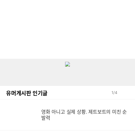
유머게시판 인기글
1
/
4
영화 아니고 실제 상황. 제트보트의 미친 순
영
발력