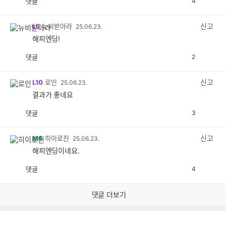
댓글
4
공
비
감
공
감
신고
L5
뉴비받아라
25.06.23.
해피엔딩!
댓글
2
공
비
감
공
감
신고
L10
로인
25.06.23.
결과가 좋네요
댓글
3
공
비
감
공
감
신고
M6
히이로진
25.06.23.
해피엔딩이네요.
댓글
4
공
비
감
공
감
댓글 더보기