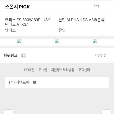
스폰서 PICK
1
/
3
엔티스 ES 800W 80PLUS스
잘만 ALPHA II DS A36(블랙)
탠다드 ATX3.1
엔티스
잘만
파워링크
가입신청
광고
PC버전
로그인
개인정보처리방침
고객센터
(주) 커넥트웨이브