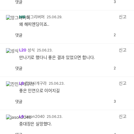
댓글
3
공
비
감
공
감
신고
M6
앙그리버머
25.06.29.
왜 해피엔딩이죠..
댓글
2
공
비
감
공
감
신고
L20
성식
25.06.23.
만나기로 했다니 좋은 결과 있었으면 합니다.
댓글
2
공
비
감
공
감
신고
L8
진인사개구라
25.06.23.
좋은 인연으로 이어지길
댓글
3
공
비
감
공
감
신고
L6
jason2040
25.06.23.
중대장은 실망했다.