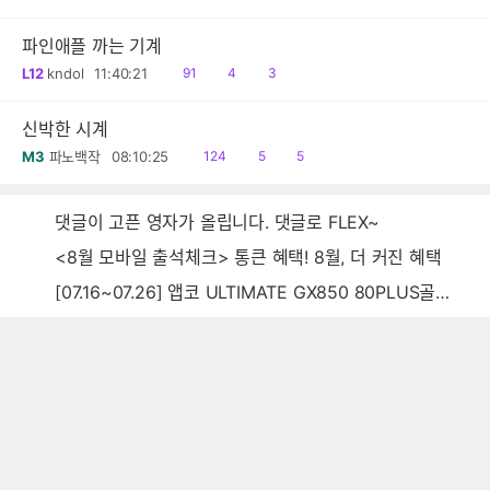
음
감
글
파인애플 까는 기계
읽
공
댓
L12
kndol
11:40:21
91
4
3
음
감
글
신박한 시계
읽
공
댓
M3
파노백작
08:10:25
124
5
5
음
감
글
댓글이 고픈 영자가 올립니다. 댓글로 FLEX~
<8월 모바일 출석체크> 통큰 혜택! 8월, 더 커진 혜택
[07.16~07.26] 앱코 ULTIMATE GX850 80PLUS골드 풀모듈러 ATX3.0 블랙