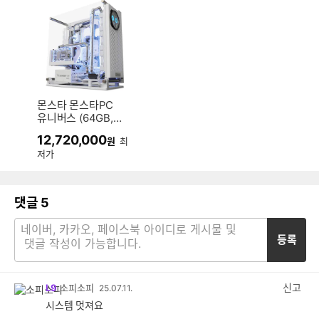
몬스타 몬스타PC
유니버스 (64GB,
M.2 2TB)
12,720,000
원
최
저가
댓글
5
등록
신고
L9
소피소피
25.07.11.
시스템 멋져요