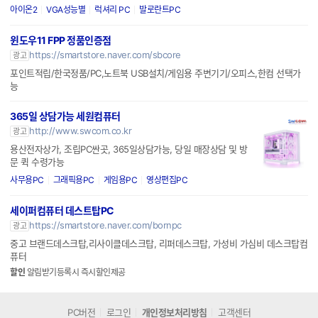
아이온2
VGA성능별
럭셔리 PC
발로란트PC
윈도우11 FPP 정품인증점
https://smartstore.naver.com/sbcore
광고
포인트적립/한국정품/PC,노트북 USB설치/게임용 주변기기/오피스,한컴 선택가
능
365일 상담가능 세원컴퓨터
http://www.swcom.co.kr
광고
용산전자상가, 조립PC싼곳, 365일상담가능, 당일 매장상담 및 방
문 퀵 수령가능
사무용PC
그래픽용PC
게임용PC
영상편집PC
세이퍼컴퓨터 데스트탑PC
https://smartstore.naver.com/bornpc
광고
중고 브랜드데스크탑,리사이클데스크탑, 리퍼데스크탑, 가성비 가심비 데스크탑컴
퓨터
할인
알림받기등록시 즉시할인제공
PC버전
로그인
개인정보처리방침
고객센터