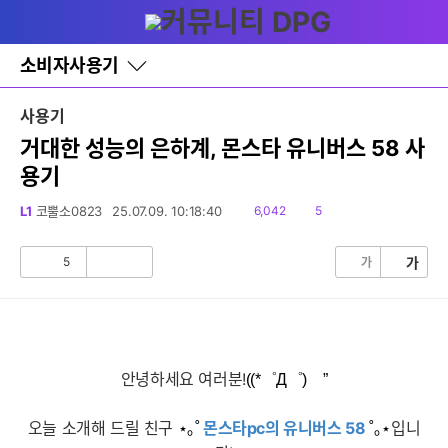
다
글쓰기
메뉴
나
와
홈
소비자사용기
바
로
가
사용기
기
레
거대한 성능의 은하계, 몬스타 유니버스 58 사
이
용기
어
창
토
읽
댓
L1
코뿔소0823
25.07.09. 10:18:40
6,042
5
글
음
글
5
가
가
공
비
감
공
감
안녕하세요 여러분!
((*゜Д゜)ゞ”
오늘 소개해 드릴 친구
몬스타pc의 유니버스 58
입니
⋆｡˚
˚｡⋆