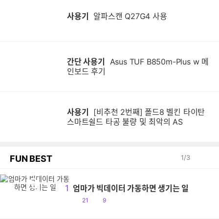
사용기
알파스캔 Q27G4 사용
간단 사용기
Asus TUF B850m-Plus w 메
인보드 후기
사용기
[비추천 2번째] 폴드8 벨킨 타이탄
스마트쉴드 타공 불량 및 최악의 AS
FUN BEST
1
/
3
엄
1
엄마가 빅데이터 가동하면 생기는 일
공
댓
21
9
감
글