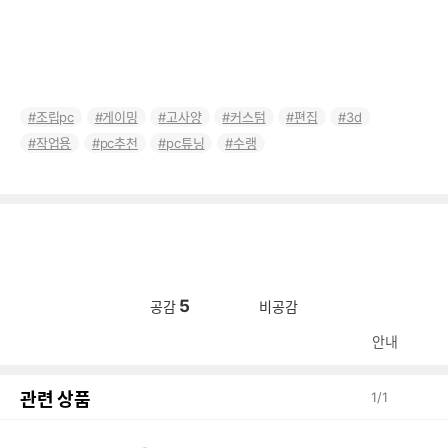
조립pc
게이밍
고사양
커스텀
편집
3d
작업용
pc추천
pc튜닝
수랭
5
공감
비공감
안내
관련 상품
1
/
1