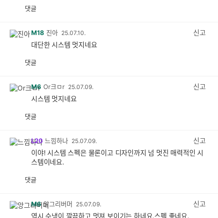
댓글
공
비
감
공
감
신고
M18
진아
25.07.10.
대단한 시스템 멋지네요
댓글
공
비
감
공
감
신고
M6
Or크ㅁr
25.07.09.
시스템 멋지네요
댓글
공
비
감
공
감
신고
L20
느낌하나
25.07.09.
이야! 시스템 스펙은 물론이고 디자인까지 넘 멋진 매력적인 시
스템이네요.
댓글
공
비
감
공
감
신고
M6
앙그리버머
25.07.09.
역시 수냉이 깔끔하고 멋져 보이기는 하네요.스펙 좋네요.