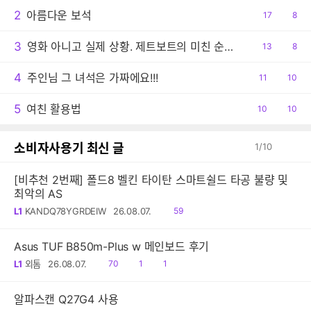
2
아름다운 보석
공
17
댓
8
감
글
3
영화 아니고 실제 상황. 제트보트의 미친 순발력
공
13
댓
8
감
글
4
주인님 그 녀석은 가짜에요!!!
공
11
댓
10
감
글
5
여친 활용법
공
10
댓
10
감
글
소비자사용기 최신 글
1
/
10
[비추천 2번째] 폴드8 벨킨 타이탄 스마트쉴드 타공 불량 및
최악의 AS
읽
L1
KANDQ78YGRDEIW
26.08.07.
59
음
Asus TUF B850m-Plus w 메인보드 후기
읽
공
댓
L1
외톰
26.08.07.
70
1
1
음
감
글
알파스캔 Q27G4 사용