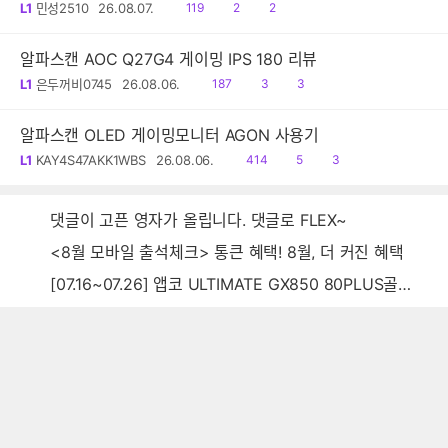
읽
공
댓
L1
민성2510
26.08.07.
119
2
2
음
감
글
알파스캔 AOC Q27G4 게이밍 IPS 180 리뷰
읽
공
댓
L1
은두꺼비0745
26.08.06.
187
3
3
음
감
글
알파스캔 OLED 게이밍모니터 AGON 사용기
읽
공
댓
L1
KAY4S47AKK1WBS
26.08.06.
414
5
3
음
감
글
댓글이 고픈 영자가 올립니다. 댓글로 FLEX~
<8월 모바일 출석체크> 통큰 혜택! 8월, 더 커진 혜택
[07.16~07.26] 앱코 ULTIMATE GX850 80PLUS골드 풀모듈러 ATX3.0 블랙