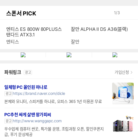
스폰서 PICK
1
/
3
엔티스 ES 800W 80PLUS스
잘만 ALPHA II DS A36(블랙)
탠다드 ATX3.1
엔티스
잘만
파워링크
가입신청
광고
일체형 PC 올인원 하나로
https://brand.naver.com/dicle
광고
본체와 모니터, 스피커를 하나로, 오피스 365 1년 이용권 무료
PC추천 싸게 살땐 왕가피씨
http://www.wanggapc.com
광고
우수업체 컴퓨터 싼곳, 특가몰 운영, 조립과정 오픈, 할인쿠폰지
급, 후기 문상제공