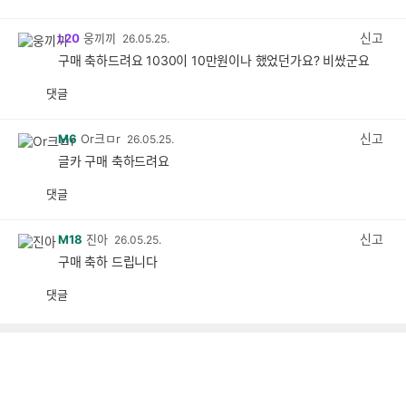
감
공
감
신고
L20
웅끼끼
26.05.25.
구매 축하드려요 1030이 10만원이나 했었던가요? 비쌌군요
댓글
공
비
감
공
감
신고
M6
Or크ㅁr
26.05.25.
글카 구매 축하드려요
댓글
공
비
감
공
감
신고
M18
진아
26.05.25.
구매 축하 드립니다
댓글
공
비
감
공
감