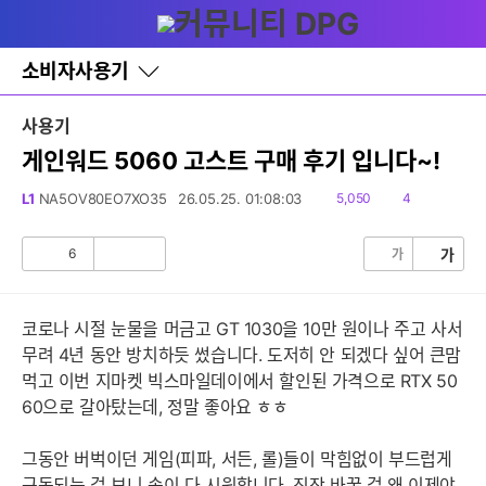
다
글쓰기
메뉴
나
와
홈
소비자사용기
바
로
가
사용기
기
레
게인워드 5060 고스트 구매 후기 입니다~!
이
어
읽
댓
L1
NA5OV80EO7XO35
26.05.25. 01:08:03
5,050
4
창
음
글
토
글
6
가
가
공
비
감
공
감
코로나 시절 눈물을 머금고 GT 1030을 10만 원이나 주고 사서
무려 4년 동안 방치하듯 썼습니다. 도저히 안 되겠다 싶어 큰맘
먹고 이번 지마켓 빅스마일데이에서 할인된 가격으로 RTX 50
60으로 갈아탔는데, 정말 좋아요 ㅎㅎ
그동안 버벅이던 게임(피파, 서든, 롤)들이 막힘없이 부드럽게
구동되는 걸 보니 속이 다 시원합니다. 진작 바꿀 걸 왜 이제야