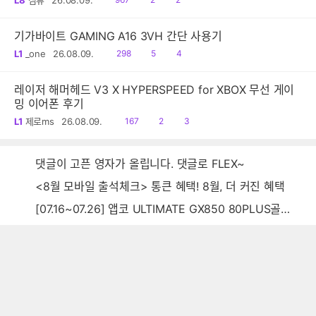
L8
심류
26.08.09.
음
감
글
기가바이트 GAMING A16 3VH 간단 사용기
읽
공
댓
L1
_one
26.08.09.
298
5
4
음
감
글
레이저 해머헤드 V3 X HYPERSPEED for XBOX 무선 게이
밍 이어폰 후기
읽
공
댓
L1
제로ms
26.08.09.
167
2
3
음
감
글
댓글이 고픈 영자가 올립니다. 댓글로 FLEX~
<8월 모바일 출석체크> 통큰 혜택! 8월, 더 커진 혜택
[07.16~07.26] 앱코 ULTIMATE GX850 80PLUS골드 풀모듈러 ATX3.0 블랙