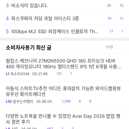
3
비소식이 있습니다.
공
20
댓
15
감
글
4
파스쿠찌의 저당 과일 아이스티 3종
공
19
댓
12
감
글
5
10Gbps M.2 SSD 외장케이스 인클로저 Thermalright HR-EB101 C 사용기
공
17
댓
1
감
글
소비자사용기 최신 글
1
/
10
필립스 에브니아 27M2N5500 QHD 180 프리싱크 HDR
400 게이밍모니터 180Hz 멀티스탠드 IPS 1년 6개월 사용후
기 아이온2 인기
읽
공
L1
독수리4344
09:21:48
121
1
음
감
이동식 스마트TV추천 어디든 휴대설치 가능한 와이드캠핑뷰
유무선 화이트에디션
읽
공
댓
L10
꿈꾸는여행자
26.08.05.
1,389
4
8
음
감
글
다양한 노트북을 만나볼 수 있었던 Acer Day 2026 팝업 행
사 참관 후기
읽
공
댓
967
2
2