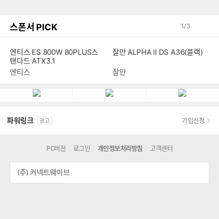
스폰서 PICK
1
/
3
엔티스 ES 800W 80PLUS스
잘만 ALPHA II DS A36(블랙)
탠다드 ATX3.1
엔티스
잘만
파워링크
가입신청
광고
PC버전
로그인
개인정보처리방침
고객센터
(주) 커넥트웨이브