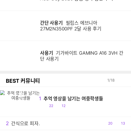
간단 사용기
필립스 에브니아
27M2N3500PF 2달 사용 후기
사용기
기가바이트 GAMING A16 3VH 간
단 사용기
BEST 커뮤니티
1
/
18
추
1
추억 영상을 남기는 여중학생들
공
댓
22
12
감
글
2
간식으로 피자.
공
20
댓
13
감
글