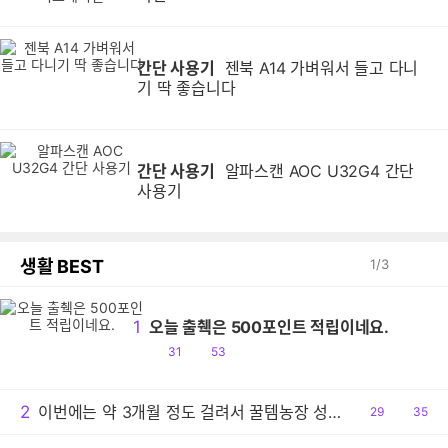
간단 사용기
젠북 A14 가벼워서 들고 다니
기 딱 좋습니다
간단 사용기
알파스캔 AOC U32G4 간단
사용기
생활 BEST
1
/
3
1
오늘 출췍은 500포인트 적립이네요.
공
댓
31
53
감
글
2
이번에는 약 3개월 정도 걸려서 꿀템농장 성공했네요.
공
29
댓
35
감
글