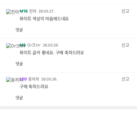
감
공
감
신고
M18
진아
26.05.27.
화이트 색상이 마음에드네요
댓글
공
비
감
공
감
신고
M6
Or크ㅁr
26.05.26.
화이트 글카 좋네요. 구매 축하드려요
댓글
공
비
감
공
감
신고
L20
웅끼끼
26.05.26.
구매 축하드려요
댓글
공
비
감
공
감