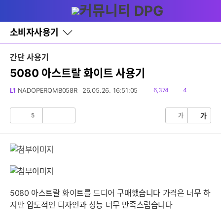
다
글쓰기
메뉴
나
와
홈
소비자사용기
바
로
가
간단 사용기
기
레
5080 아스트랄 화이트 사용기
이
어
읽
댓
L1
NADOPERQMB058R
26.05.26. 16:51:05
6,374
4
창
음
글
토
글
5
가
가
공
비
감
공
감
5080 아스트랄 화이트를 드디어 구매했습니다 가격은 너무 하
지만 압도적인 디자인과 성능 너무 만족스럽습니다