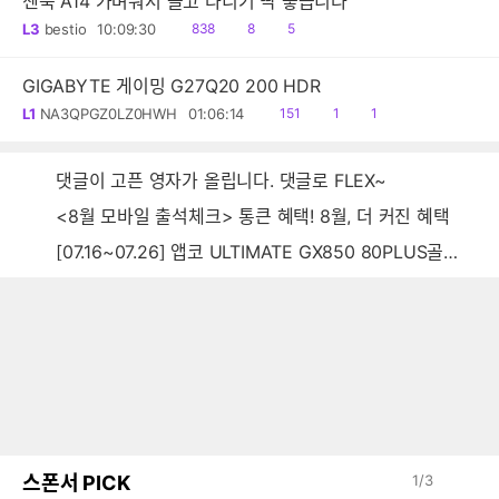
젠북 A14 가벼워서 들고 다니기 딱 좋습니다
읽
공
댓
L3
bestio
10:09:30
838
8
5
음
감
글
GIGABYTE 게이밍 G27Q20 200 HDR
읽
공
댓
L1
NA3QPGZ0LZ0HWH
01:06:14
151
1
1
음
감
글
댓글이 고픈 영자가 올립니다. 댓글로 FLEX~
<8월 모바일 출석체크> 통큰 혜택! 8월, 더 커진 혜택
[07.16~07.26] 앱코 ULTIMATE GX850 80PLUS골드 풀모듈러 ATX3.0 블랙
스폰서 PICK
1
/
3