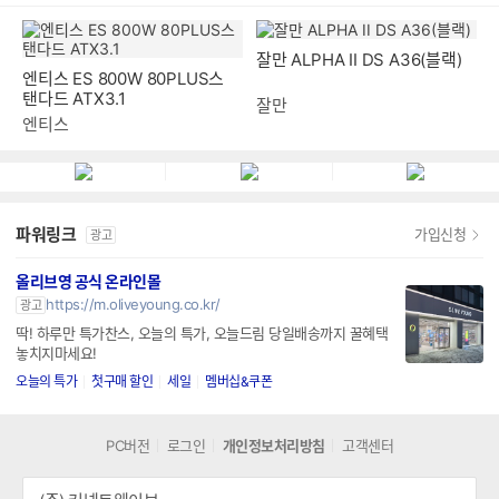
엔티스 ES 800W 80PLUS스
잘만 ALPHA II DS A36(블랙)
탠다드 ATX3.1
엔티스
잘만
파워링크
가입신청
광고
올리브영 공식 온라인몰
https://m.oliveyoung.co.kr/
광고
딱! 하루만 특가찬스, 오늘의 특가, 오늘드림 당일배송까지 꿀혜택
놓치지마세요!
오늘의 특가
첫구매 할인
세일
멤버십&쿠폰
PC버전
로그인
개인정보처리방침
고객센터
(주) 커넥트웨이브