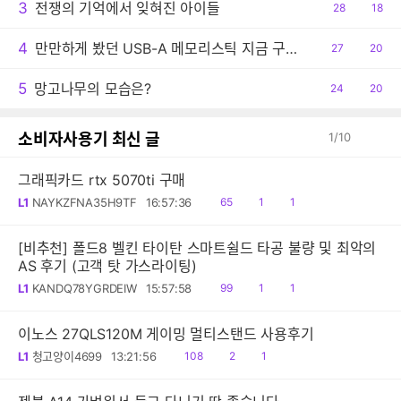
3
전쟁의 기억에서 잊혀진 아이들
공
28
댓
18
감
글
4
만만하게 봤던 USB-A 메모리스틱 지금 구입하려니 어안이 벙벙
공
27
댓
20
감
글
5
망고나무의 모습은?
공
24
댓
20
감
글
소비자사용기 최신 글
1
/
10
그래픽카드 rtx 5070ti 구매
읽
공
댓
L1
NAYKZFNA35H9TF
16:57:36
65
1
1
음
감
글
[비추천] 폴드8 벨킨 타이탄 스마트쉴드 타공 불량 및 최악의
AS 후기 (고객 탓 가스라이팅)
읽
공
댓
L1
KANDQ78YGRDEIW
15:57:58
99
1
1
음
감
글
이노스 27QLS120M 게이밍 멀티스탠드 사용후기
읽
공
댓
L1
청고양이4699
13:21:56
108
2
1
음
감
글