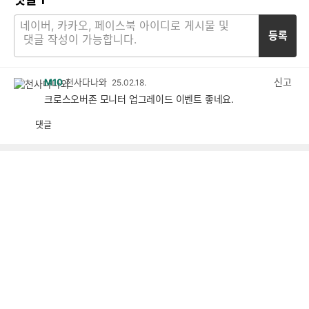
등록
신고
M10
천사다나와
25.02.18.
크로스오버존 모니터 업그레이드 이벤트 좋네요.
댓글
공
비
감
공
감