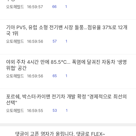
읽
공
오토헤럴드
16:59:57
66
1
음
감
기아 PV5, 유럽 소형 전기밴 시장 돌풍…점유율 37%로 12개
국 1위
읽
공
오토헤럴드
16:59:56
57
1
음
감
야외 주차 4시간 만에 85.5℃… 폭염에 달궈진 자동차 '생명
위협' 공간
읽
공
오토헤럴드
16:59:56
65
1
음
감
포르쉐, 박스터·카이맨 전기차 개발 확정 "경제적으로 최선의
선택"
읽
공
오토헤럴드
16:59:55
53
1
음
감
댓글이 고픈 영자가 올립니다. 댓글로 FLEX~