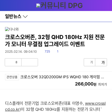
다
메뉴
나
와
홈
일반뉴스
바
로
가
기
레
크로스오버존, 32형 QHD 180Hz 지원 전문
이
가 모니터 무결점 업그레이드 이벤트
어
창
읽
댓
2025.02.14. 09:04:10
725
1
토
음
글
글
8
가
가
공
비
감
공
감
크로스오버 32QD200GM IPS WQHD 180 게이밍 멀티스탠드
관련상품
266,000
원
최저가
디스플레이 전문기업 크로스오버존(대표 이영수,
www.crossl
cd.co.kr
)이 32형 QHD 180Hz를 지원하는 전문가 모니터`