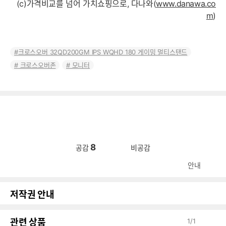
(c)가격비교를 넘어 가치쇼핑으로, 다나와(
www.danawa.co
m
)
크로스오버 32QD200GM IPS WQHD 180 게이밍 멀티스탠드
크로스오버존
모니터
8
공감
비공감
안내
저작권 안내
관련 상품
1
/
1