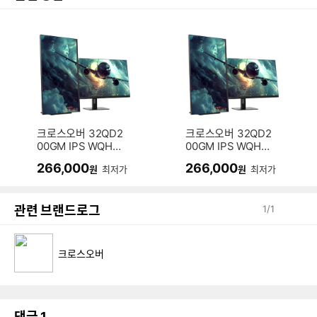
크로스오버 32QD2
크로스오버 32QD2
00GM IPS WQHD
00GM IPS WQHD
180 게이밍 멀티스
180 게이밍 멀티스
266,000
266,000
원
최저가
원
최저가
탠드
탠드 무결점
관련 브랜드로그
1
/
1
크로스오버
댓글
1