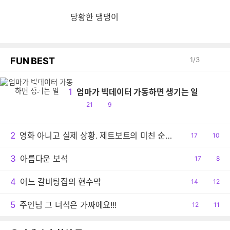
당황한 댕댕이
FUN BEST
1
/
3
엄
1
엄마가 빅데이터 가동하면 생기는 일
공
댓
21
9
감
글
2
영화 아니고 실제 상황. 제트보트의 미친 순발력
공
17
댓
10
감
글
3
아름다운 보석
공
17
댓
8
감
글
4
어느 갈비탕집의 현수막
공
14
댓
12
감
글
5
주인님 그 녀석은 가짜에요!!!
공
12
댓
11
감
글