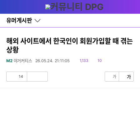
다
글쓰기
메뉴
나
와
홈
유머게시판
바
로
가
기
해외 사이트에서 한국인이 회원가입할 때 겪는
레
상황
이
어
창
읽
댓
M2
야거커티스
26.05.24. 21:11:05
1,133
10
토
음
글
글
14
가
가
공
비
감
공
감