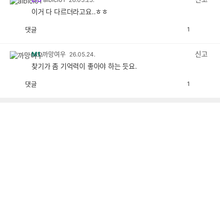
이거 다 다르더라고요..ㅎㅎ
댓글
1
공
비
감
공
감
신고
M1
까망여우
26.05.24.
찾기가 좀 기억력이 좋아야 하는 듯요.
댓글
1
공
비
감
공
감