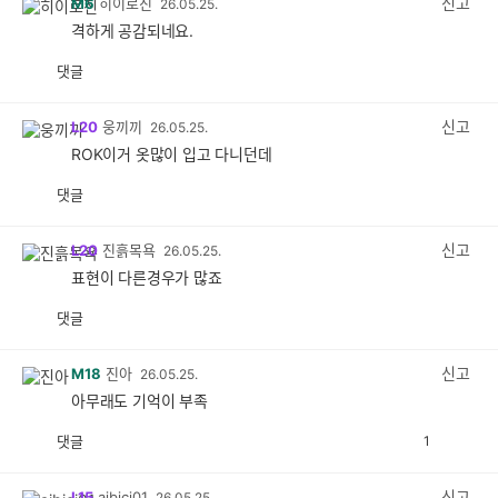
신고
M6
히이로진
26.05.25.
격하게 공감되네요.
댓글
공
비
감
공
감
신고
L20
웅끼끼
26.05.25.
ROK이거 옷많이 입고 다니던데
댓글
공
비
감
공
감
신고
L20
진흙목욕
26.05.25.
표현이 다른경우가 많죠
댓글
공
비
감
공
감
신고
M18
진아
26.05.25.
아무래도 기억이 부족
댓글
1
공
비
감
공
감
신고
L15
aibici01
26.05.25.