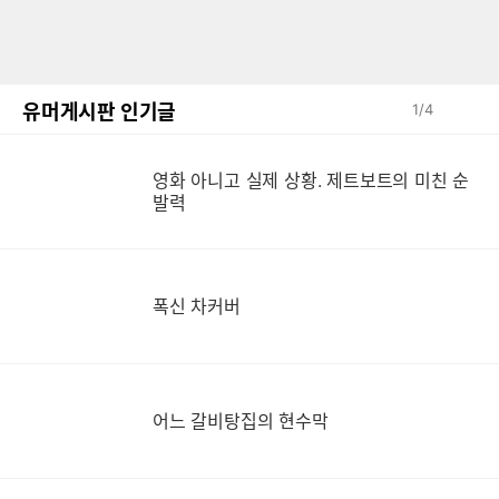
유머게시판 인기글
1
/
4
영
영화 아니고 실제 상황. 제트보트의 미친 순
발력
폭신 차커버
어느 갈비탕집의 현수막