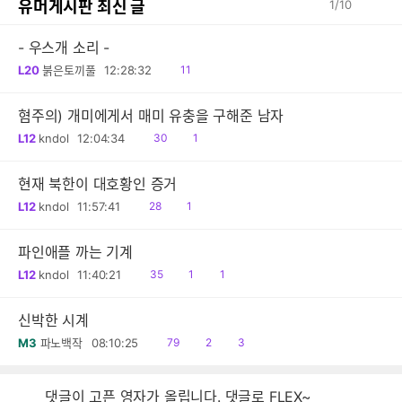
유머게시판 최신 글
1
/
10
- 우스개 소리 -
읽
L20
붉은토끼풀
12:28:32
11
음
혐주의) 개미에게서 매미 유충을 구해준 남자
읽
공
L12
kndol
12:04:34
30
1
음
감
현재 북한이 대호황인 증거
읽
공
L12
kndol
11:57:41
28
1
음
감
파인애플 까는 기계
읽
공
댓
L12
kndol
11:40:21
35
1
1
음
감
글
신박한 시계
읽
공
댓
M3
파노백작
08:10:25
79
2
3
음
감
글
댓글이 고픈 영자가 올립니다. 댓글로 FLEX~