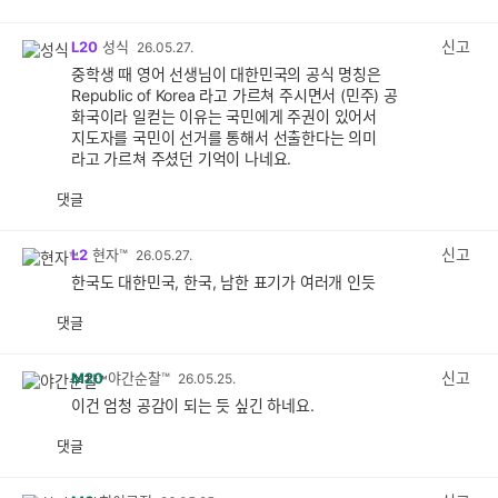
감
공
감
신고
L20
성식
26.05.27.
중학생 때 영어 선생님이 대한민국의 공식 명칭은
Republic of Korea 라고 가르쳐 주시면서 (민주) 공
화국이라 일컫는 이유는 국민에게 주권이 있어서
지도자를 국민이 선거를 통해서 선출한다는 의미
라고 가르쳐 주셨던 기억이 나네요.
댓글
공
비
감
공
감
신고
L2
현자™
26.05.27.
한국도 대한민국, 한국, 남한 표기가 여러개 인듯
댓글
공
비
감
공
감
신고
M20
야간순찰™
26.05.25.
이건 엄청 공감이 되는 듯 싶긴 하네요.
댓글
공
비
감
공
감