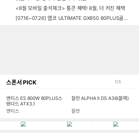
<8월 모바일 출석체크> 통큰 혜택! 8월, 더 커진 혜택
[07.16~07.26] 앱코 ULTIMATE GX850 80PLUS골드 풀모듈러 ATX3.0 블랙
스폰서 PICK
1
/
3
잘만 ALPHA II DS A36(블랙)
엔티스 ES 800W 80PLUS스
탠다드 ATX3.1
잘만
엔티스