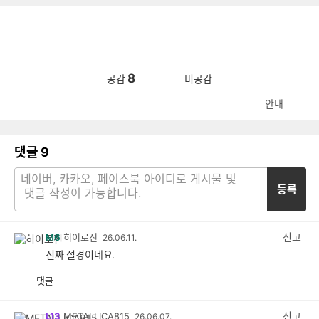
8
공감
비공감
안내
댓글
9
등록
신고
M6
히이로진
26.06.11.
진짜 절경이네요.
댓글
공
비
감
공
감
신고
L13
METALLICA815
26.06.07.