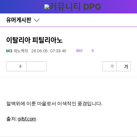
다
글쓰기
메뉴
나
와
홈
유머게시판
바
로
가
기
이탈리아 피틸리아노
레
이
읽
댓
M3
파노백작
26.06.05. 07:39:45
865
9
어
음
글
창
토
8
가
가
공
비
글
감
공
감
절벽위에 이룬 마을로서 이색적인 풍경입니다.
출처:
gifsf.com