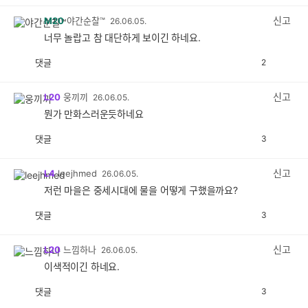
감
공
감
신고
M20
야간순찰™
26.06.05.
너무 놀랍고 참 대단하게 보이긴 하네요.
댓글
2
공
비
감
공
감
신고
L20
웅끼끼
26.06.05.
뭔가 만화스러운듯하네요
댓글
3
공
비
감
공
감
신고
L4
leejhmed
26.06.05.
저런 마을은 중세시대에 물을 어떻게 구했을까요?
댓글
3
공
비
감
공
감
신고
L20
느낌하나
26.06.05.
이색적이긴 하네요.
댓글
3
공
비