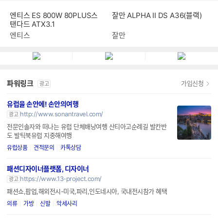
엔티스 ES 800W 80PLUS스
잘만 ALPHA II DS A36(블랙)
탠다드 ATX3.1
엔티스
잘만
파워링크
가입신청
광고
유럽을 손안에! 손안의여행
http://www.sonantravel.com/
광고
전문인솔자와 떠나는 유럽 단체배낭여행 산티아고순례길 발칸반
도 발틱북유럽 지중해여행
유럽상품
견적문의
카톡상담
패션디자이너플랫폼, 디자이너
https://www.13-project.com/
광고
패션쇼,팝업,해외전시-미국,파리,인도네시아, 국내전시참가 혜택
의류
가방
신발
악세사리