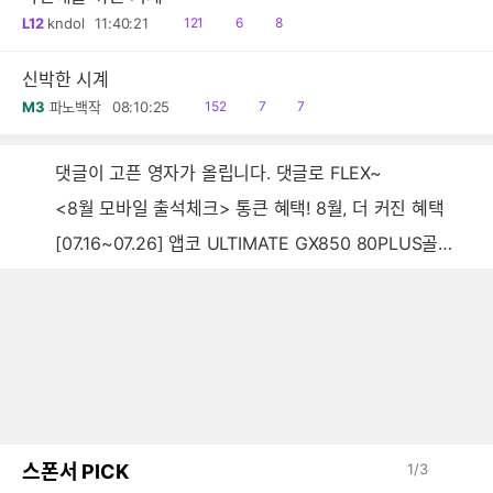
읽
공
댓
L12
kndol
11:40:21
121
6
8
음
감
글
신박한 시계
읽
공
댓
M3
파노백작
08:10:25
152
7
7
음
감
글
댓글이 고픈 영자가 올립니다. 댓글로 FLEX~
<8월 모바일 출석체크> 통큰 혜택! 8월, 더 커진 혜택
[07.16~07.26] 앱코 ULTIMATE GX850 80PLUS골드 풀모듈러 ATX3.0 블랙
스폰서 PICK
1
/
3