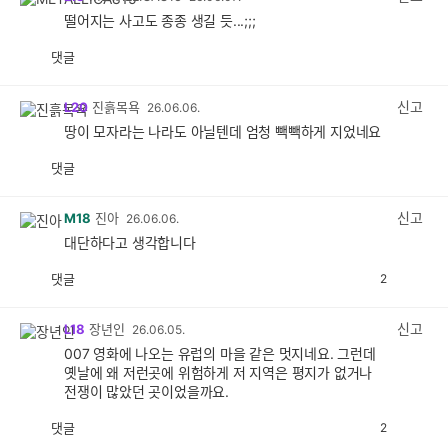
떨어지는 사고도 종종 생길 듯...;;;
댓글
공
비
감
공
감
신고
L20
진흙목욕
26.06.06.
땅이 모자라는 나라도 아닐텐데 엄청 빽빽하게 지었네요
댓글
공
비
감
공
감
신고
M18
진아
26.06.06.
대단하다고 생각합니다
댓글
2
공
비
감
공
감
신고
L18
장년인
26.06.05.
007 영화에 나오는 유럽의 마을 같은 멋지네요. 그런데
옛날에 왜 저런곳에 위험하게 저 지역은 평지가 없거나
전쟁이 많았던 곳이었을까요.
댓글
2
공
비