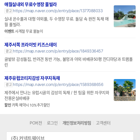
애월실내외 무료수영장 풀빌라
https://map.naver.com/p/entry/place/1377088033
광고
실내 온수풀과 대형 야외풀, 두 수영장 무료. 돌담 속 완전 독채 애
월 풀빌라.
이벤트
사계절 무료 물놀이
제주서쪽 프라이빗 키즈스테이
https://map.naver.com/p/entry/place/1849336457
광고
귤밭뷰 감성돌집, 반려견 동반 가능, 불멍과 야외 바베큐50평 잔디마당과 트램폴
린
제주유럽코티지감성 자쿠지독채
https://map.naver.com/p/entry/place/1589368656
광고
제주에서 만나는 유럽시골의 감성의 독채 / 한 팀을 위한 자쿠지와
전용온실바베큐
할인
카톡 예약시 10%추가할인
PC버전
로그인
개인정보처리방침
고객센터
(주) 커넥트웨이브