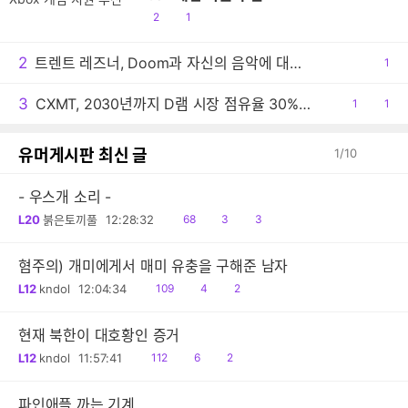
공
댓
2
1
감
글
2
트렌트 레즈너, Doom과 자신의 음악에 대한 생각 밝혀
공
1
감
3
CXMT, 2030년까지 D램 시장 점유율 30% 목표
공
1
댓
1
감
글
유머게시판 최신 글
1
/
10
- 우스개 소리 -
읽
공
댓
L20
붉은토끼풀
12:28:32
68
3
3
음
감
글
혐주의) 개미에게서 매미 유충을 구해준 남자
읽
공
댓
L12
kndol
12:04:34
109
4
2
음
감
글
현재 북한이 대호황인 증거
읽
공
댓
L12
kndol
11:57:41
112
6
2
음
감
글
파인애플 까는 기계