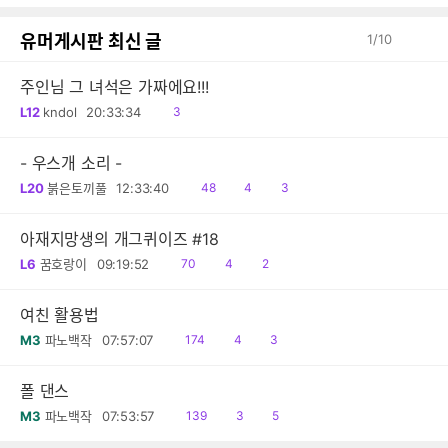
감
글
유머게시판 최신 글
1
/
10
주인님 그 녀석은 가짜에요!!!
읽
L12
kndol
20:33:34
3
음
- 우스개 소리 -
읽
공
댓
L20
붉은토끼풀
12:33:40
48
4
3
음
감
글
아재지망생의 개그퀴이즈 #18
읽
공
댓
L6
꿈호랑이
09:19:52
70
4
2
음
감
글
여친 활용법
읽
공
댓
M3
파노백작
07:57:07
174
4
3
음
감
글
폴 댄스
읽
공
댓
M3
파노백작
07:53:57
139
3
5
음
감
글