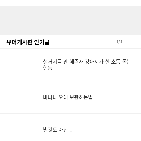
유머게시판 인기글
1
/
4
설거지를 안 해주자 강아지가 한 소름 돋는
설
행동
바나나 오래 보관하는법
별것도 아닌 ..