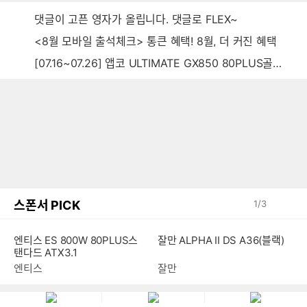
댓글이 고픈 영자가 올립니다. 댓글로 FLEX~
<8월 모바일 출석체크> 통큰 혜택! 8월, 더 커진 혜택
[07.16~07.26] 앱코 ULTIMATE GX850 80PLUS골드 풀모듈러 ATX3.0 블랙
스폰서 PICK
1
/
3
엔티스 ES 800W 80PLUS스
잘만 ALPHA II DS A36(블랙)
탠다드 ATX3.1
엔티스
잘만