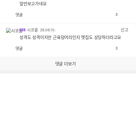
앞만보고가네요
댓글
3
공
비
감
공
감
신고
L18
시코콜
26.06.10.
성격도 성격이지만 근육덩어리인지 맷집도 상당하더라고요
댓글
3
공
비
감
공
감
댓글 더보기