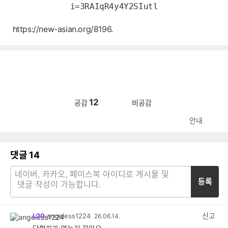
i=3RAIqR4y4Y2SIutl
https://new-asian.org/8196
.
12
공감
비공감
안내
댓글
14
등록
신고
L20
angeless1224
26.06.14.