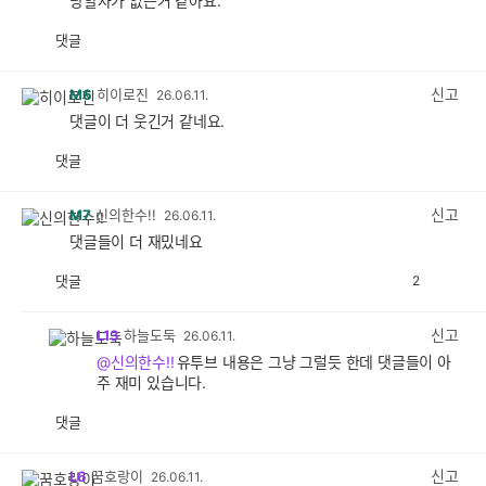
당할자가 없는거 같아요.
댓글
공
비
감
공
감
신고
M6
히이로진
26.06.11.
댓글이 더 웃긴거 같네요.
댓글
공
비
감
공
감
신고
M7
신의한수!!
26.06.11.
댓글들이 더 재밌네요
댓글
2
공
비
감
공
감
신고
L13
하늘도둑
26.06.11.
@신의한수!!
유투브 내용은 그냥 그럴듯 한데 댓글들이 아
주 재미 있습니다.
댓글
공
비
감
공
감
신고
L6
꿈호랑이
26.06.11.