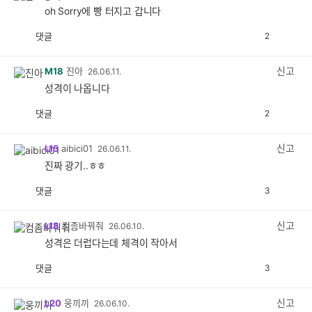
oh Sorry에 빵 터지고 갑니다
댓글
2
공
비
감
공
감
신고
M18
진아
26.06.11.
성격이 나옵니다
댓글
2
공
비
감
공
감
신고
L15
aibici01
26.06.11.
진짜 광기..ㅎㅎ
댓글
3
공
비
감
공
감
신고
L18
컴좀바꿔줘
26.06.10.
성격은 더럽다는데 체격이 작아서
댓글
3
공
비
감
공
감
신고
L20
웅끼끼
26.06.10.