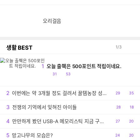
오리걸음
생활 BEST
1
/
3
1
오늘 출췍은 500포인트 적립이네요.
공
댓
31
53
감
글
2
이번에는 약 3개월 정도 걸려서 꿀템농장 성공했네요.
공
29
댓
35
감
글
3
전쟁의 기억에서 잊혀진 아이들
공
28
댓
18
감
글
4
만만하게 봤던 USB-A 메모리스틱 지금 구입하려니 어안이 벙벙
공
27
댓
20
감
글
5
망고나무의 모습은?
공
24
댓
20