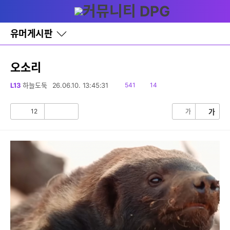
다
글쓰기
메뉴
나
와
홈
유머게시판
바
로
가
기
오소리
레
이
읽
댓
L13
하늘도둑
26.06.10. 13:45:31
541
14
어
음
글
창
토
12
가
가
공
비
글
감
공
감