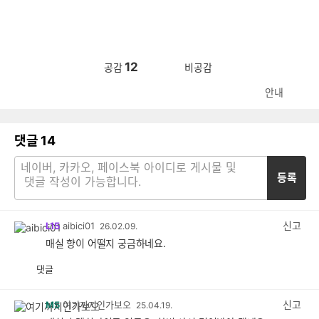
12
공감
비공감
안내
댓글
14
등록
신고
L15
aibici01
26.02.09.
매실 향이 어떨지 궁금하네요.
댓글
공
비
감
공
감
신고
M5
여기까지인가보오
25.04.19.