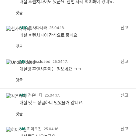
매실 후렌치파이도 있군요. 한번 사서 먹어봐야 겠네요.
댓글
공
비
감
공
감
신고
M10
천사다나와
25.04.18.
메실 후렌치파이 간식으로 좋네요.
댓글
공
비
감
공
감
신고
M3
Undisclosed
25.04.17.
매실맛 후렌치파이는 첨보네요 ㅋㅋ
댓글
공
비
감
공
감
신고
M11
검은바다
25.04.17.
매실 맛도 상큼하니 맛있을거 같네요.
댓글
공
비
감
공
감
신고
M6
히이로진
25.04.16.