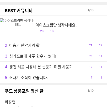
BEST 커뮤니티
1
/
18
1
아이스크림만 생각나네요.
공
댓
26
16
감
글
2
이솝과 현악기의 활
공
21
댓
17
감
글
3
싱가포르에 제주 한우가 떴다!
공
21
댓
11
감
글
4
생전 처음 사용해 본 손풍기 며칠 사용기
공
17
댓
11
감
글
5
소나기 소식이 있습니다.
공
17
댓
11
감
글
푸드 상품포럼 최신 글
1
/
10
짜장면