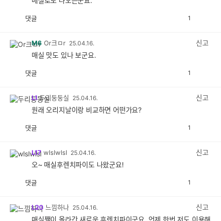
메실로도 나오는군요.
댓글
1
공
비
감
공
감
신고
M6
Or크ㅁr
25.04.16.
매실 맛도 있나 보군요.
댓글
1
공
비
감
공
감
신고
L1
두리둥둥실
25.04.16.
원래 오리지날이랑 비교하면 어떤가요?
댓글
1
공
비
감
공
감
신고
L17
wlslwlsl
25.04.16.
오~ 매실후렌치파이도 나왔군요!
댓글
1
공
비
감
공
감
신고
L20
느낌하나
25.04.16.
매실쨈이 올라간 새로운 후렌치파이군요. 언제 한번 저도 이용해