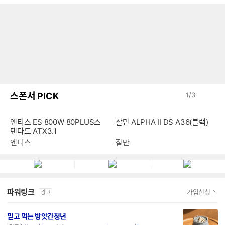
스폰서 PICK
1
/
3
엔티스 ES 800W 80PLUS스
잘만 ALPHA II DS A36(블랙)
탠다드 ATX3.1
엔티스
잘만
파워링크
가입신청
광고
믿고 먹는 방앗간청년