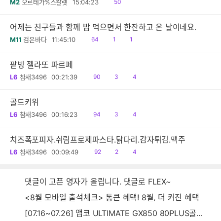
읽
M2
오르테가%스칼렛
15:04:23
50
음
어제는 친구들과 함께 밥 먹으면서 한잔하고 온 날이네요.
읽
공
댓
M11
검은바다
11:45:10
64
1
1
음
감
글
팥빙 젤라또 파르페
읽
공
댓
L6
참새3496
00:21:39
90
3
4
음
감
글
골드키위
읽
공
댓
L6
참새3496
00:16:23
94
3
4
음
감
글
치즈폭포피자.쉬림프로제파스타.닭다리.감자튀김.맥주
읽
공
댓
L6
참새3496
00:09:49
92
2
4
음
감
글
댓글이 고픈 영자가 올립니다. 댓글로 FLEX~
<8월 모바일 출석체크> 통큰 혜택! 8월, 더 커진 혜택
[07.16~07.26] 앱코 ULTIMATE GX850 80PLUS골드 풀모듈러 ATX3.0 블랙