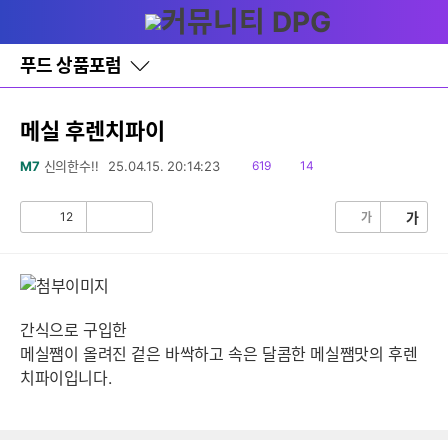
다
글쓰기
메뉴
나
와
홈
푸드 상품포럼
바
로
가
기
메실 후렌치파이
레
이
읽
댓
M7
신의한수!!
25.04.15. 20:14:23
619
14
어
음
글
창
토
12
가
가
공
비
글
감
공
감
간식으로 구입한
메실쨈이 올려진 겉은 바싹하고 속은 달콤한 메실쨈맛의 후렌
치파이입니다.