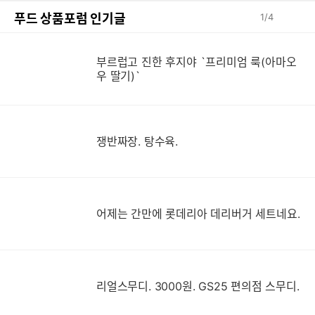
푸드 상품포럼 인기글
1
/
4
부르럽고 진한 후지야 `프리미엄 룩(아마오
우 딸기)`
쟁반짜장. 탕수육.
어제는 간만에 롯데리아 데리버거 세트네요.
리얼스무디. 3000원. GS25 편의점 스무디.