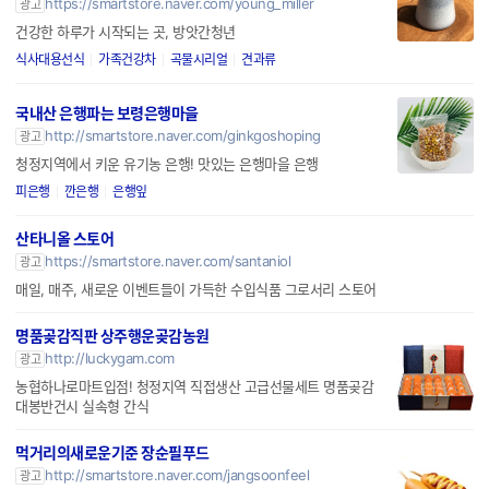
https://smartstore.naver.com/young_miller
광고
건강한 하루가 시작되는 곳, 방앗간청년
식사대용선식
가족건강차
곡물시리얼
견과류
국내산 은행파는 보령은행마을
http://smartstore.naver.com/ginkgoshoping
광고
청정지역에서 키운 유기농 은행! 맛있는 은행마을 은행
피은행
깐은행
은행잎
산타니올 스토어
https://smartstore.naver.com/santaniol
광고
매일, 매주, 새로운 이벤트들이 가득한 수입식품 그로서리 스토어
명품곶감직판 상주행운곶감농원
http://luckygam.com
광고
농협하나로마트입점! 청정지역 직접생산 고급선물세트 명품곶감
대봉반건시 실속형 간식
먹거리의새로운기준 장순필푸드
http://smartstore.naver.com/jangsoonfeel
광고