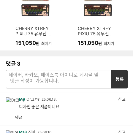
CHERRY XTRFY
CHERRY XTRFY
PIXIU 75 유무선 기
PIXIU 75 유무선 기
계식 (블랙)
계식 (화이트)
151,050
151,050
원
최저가
원
최저가
댓글
3
등록
신고
M6
Or크ㅁr
25.06.13.
디자인 좋은 제품이네요.
댓글
공
비
감
공
감
신고
M18
진아
25.06.10.