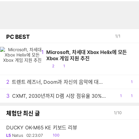
PC BEST
1
/
1
1
Microsoft, 차세대 Xbox Helix에 모든
Xbox 게임 지원 추진
공
댓
2
1
감
글
2
트렌트 레즈너, Doom과 자신의 음악에 대한 생각 밝혀
공
1
감
3
CXMT, 2030년까지 D램 시장 점유율 30% 목표
공
1
댓
1
감
글
체험단 최신 글
1
/
10
DUCKY OK-M65 KE 키보드 리뷰
읽
L5
Natus
02:23:07
100