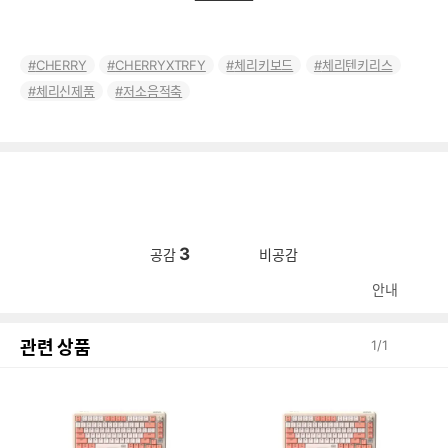
CHERRY
CHERRYXTRFY
체리키보드
체리텐키리스
체리신제품
저소음적축
3
공감
비공감
안내
관련 상품
1
/
1