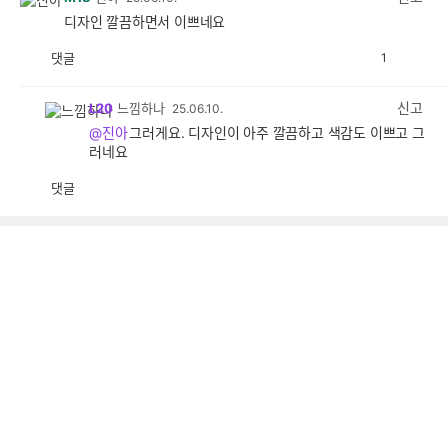
디자인 깔끔하면서 이쁘네요
댓글
1
공
비
감
공
감
신고
L20
느낌하나
25.06.10.
@진아
그러게요. 디자인이 아주 깔끔하고 색감도 이쁘고 그
러네요
댓글
공
비
감
공
감