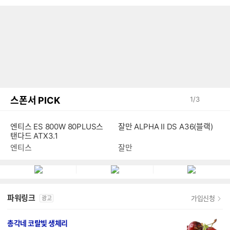
스폰서 PICK
1
/
3
엔티스 ES 800W 80PLUS스
잘만 ALPHA II DS A36(블랙)
탠다드 ATX3.1
엔티스
잘만
파워링크
가입신청
광고
총각네 코랄빛 생체리