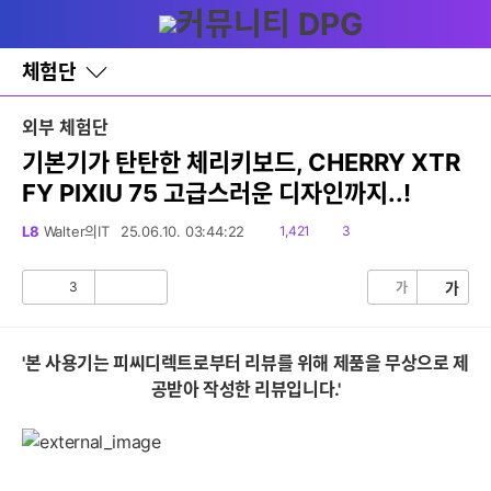
다
글쓰기
메뉴
나
와
홈
체험단
바
로
가
외부 체험단
기
레
기본기가 탄탄한 체리키보드, CHERRY XTR
이
FY PIXIU 75 고급스러운 디자인까지..!
어
창
토
읽
댓
L8
Walter의IT
25.06.10. 03:44:22
1,421
3
글
음
글
3
가
가
공
비
감
공
감
'본 사용기는 피씨디렉트로부터 리뷰를 위해 제품을 무상으로 제
공받아 작성한 리뷰입니다.'