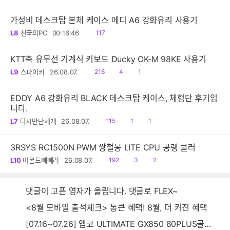
음
가성비 데스크탑 본체 케이스 에디 A6 강화유리 사용기
읽
L8
천국의PC
00:16:46
117
음
KTT축 유무선 기계식 키보드 Ducky OK-M 98KE 사용기
읽
공
댓
L9
스파이키
26.08.07.
216
4
1
음
감
글
EDDY A6 강화유리 BLACK 데스크탑 케이스, 체험단 후기입
니다.
읽
공
댓
L7
다시만난세개
26.08.07.
115
1
1
음
감
글
3RSYS RC1500N PWM 쌍철봉 LITE CPU 공랭 쿨러
읽
공
댓
L10
아몬드빼빼러
26.08.07.
192
3
2
음
감
글
댓글이 고픈 영자가 올립니다. 댓글로 FLEX~
<8월 모바일 출석체크> 통큰 혜택! 8월, 더 커진 혜택
[07.16~07.26] 앱코 ULTIMATE GX850 80PLUS골드 풀모듈러 ATX3.0 블랙