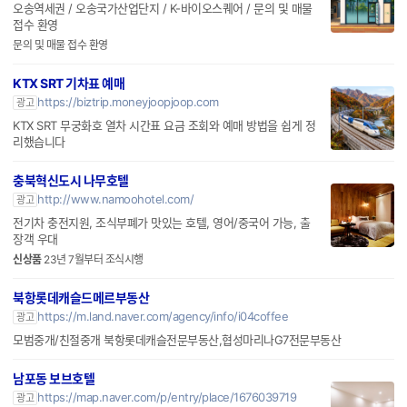
오송역세권 / 오송국가산업단지 / K-바이오스퀘어 / 문의 및 매물
접수 환영
문의 및 매물 접수 환영
KTX SRT 기차표 예매
https://biztrip.moneyjoopjoop.com
광고
KTX SRT 무궁화호 열차 시간표 요금 조회와 예매 방법을 쉽게 정
리했습니다
충북혁신도시 나무호텔
http://www.namoohotel.com/
광고
전기차 충전지원, 조식부폐가 맛있는 호텔, 영어/중국어 가능, 출
장객 우대
신상품
23년 7월부터 조식시행
북항롯데캐슬드메르부동산
https://m.land.naver.com/agency/info/i04coffee
광고
모범중개/친절중개 북항롯데캐슬전문부동산,협성마리나G7전문부동산
남포동 보브호텔
https://map.naver.com/p/entry/place/1676039719
광고