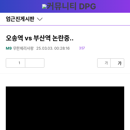
다
글쓰기
메뉴
나
와
홈
엄근진게시판
바
로
가
기
오송역 vs 부산역 논란중..
레
이
읽
M9
무한제리사랑
25.03.03. 00:28:16
357
어
음
창
토
1
가
가
공
비
글
감
공
감