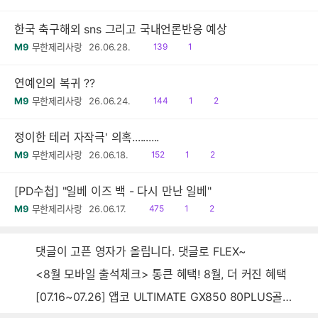
음
감
한국 축구해외 sns 그리고 국내언론반응 예상
읽
공
M9
무한제리사랑
26.06.28.
139
1
음
감
연예인의 복귀 ??
읽
공
댓
M9
무한제리사랑
26.06.24.
144
1
2
음
감
글
정이한 테러 자작극' 의혹..........
읽
공
댓
M9
무한제리사랑
26.06.18.
152
1
2
음
감
글
[PD수첩] "일베 이즈 백 - 다시 만난 일베"
읽
공
댓
M9
무한제리사랑
26.06.17.
475
1
2
음
감
글
댓글이 고픈 영자가 올립니다. 댓글로 FLEX~
<8월 모바일 출석체크> 통큰 혜택! 8월, 더 커진 혜택
[07.16~07.26] 앱코 ULTIMATE GX850 80PLUS골드 풀모듈러 ATX3.0 블랙