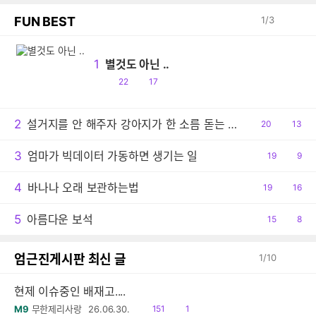
FUN BEST
1
/
3
1
별것도 아닌 ..
공
댓
22
17
감
글
2
설거지를 안 해주자 강아지가 한 소름 돋는 행동
공
20
댓
13
감
글
3
엄마가 빅데이터 가동하면 생기는 일
공
19
댓
9
감
글
4
바나나 오래 보관하는법
공
19
댓
16
감
글
5
아름다운 보석
공
15
댓
8
감
글
엄근진게시판 최신 글
1
/
10
현제 이슈중인 배재고....
읽
공
M9
무한제리사랑
26.06.30.
151
1