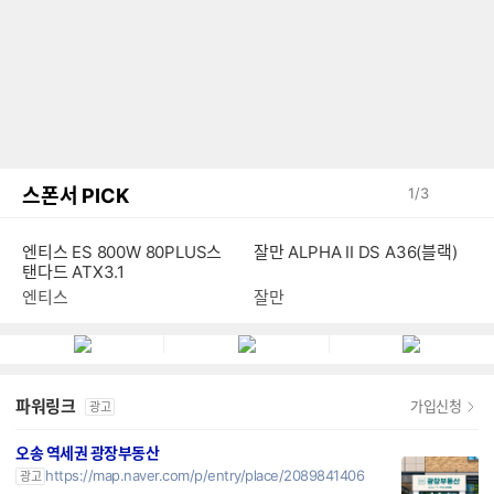
스폰서 PICK
1
/
3
엔티스 ES 800W 80PLUS스
잘만 ALPHA II DS A36(블랙)
탠다드 ATX3.1
엔티스
잘만
파워링크
가입신청
광고
오송 역세권 광장부동산
https://map.naver.com/p/entry/place/2089841406
광고